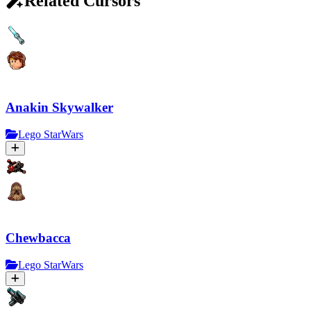
Related Cursors
Anakin Skywalker
Lego StarWars
Chewbacca
Lego StarWars