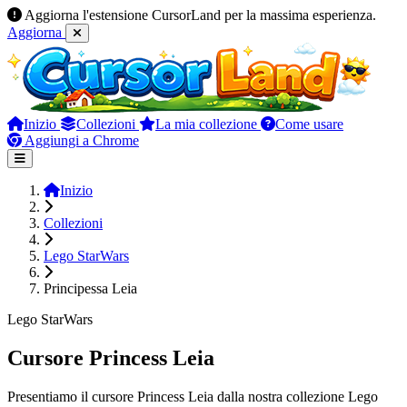
Aggiorna l'estensione CursorLand per la massima esperienza.
Aggiorna
Inizio
Collezioni
La mia collezione
Come usare
Aggiungi a Chrome
Inizio
Collezioni
Lego StarWars
Principessa Leia
Lego StarWars
Cursore Princess Leia
Presentiamo il cursore Princess Leia dalla nostra collezione Lego