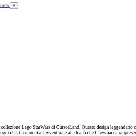
iorna
 collezione Lego StarWars di CursorLand. Questo design leggendario cat
gni clic, ti connetti all'avventura e alla lealtà che Chewbacca rapprese