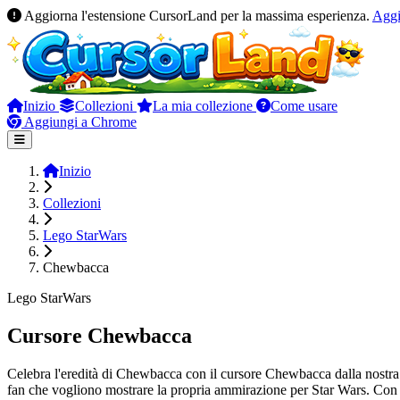
Aggiorna l'estensione CursorLand per la massima esperienza.
Agg
Inizio
Collezioni
La mia collezione
Come usare
Aggiungi a Chrome
Inizio
Collezioni
Lego StarWars
Chewbacca
Lego StarWars
Cursore Chewbacca
Celebra l'eredità di Chewbacca con il cursore Chewbacca dalla nostra
fan che vogliono mostrare la propria ammirazione per Star Wars. Con o