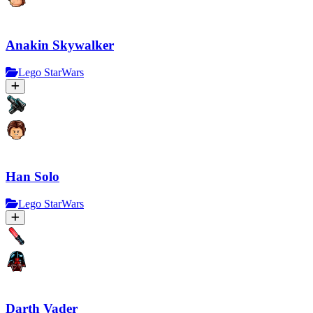
Anakin Skywalker
Lego StarWars
Han Solo
Lego StarWars
Darth Vader