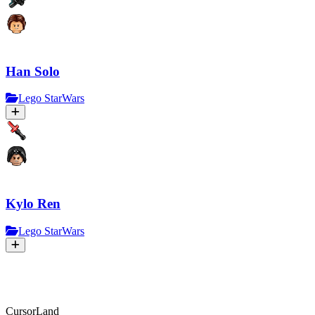
Han Solo
Lego StarWars
Kylo Ren
Lego StarWars
CursorLand