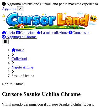
Aggiorna l'estensione CursorLand per la massima esperienza.
Aggiorna
Inizio
Collezioni
La mia collezione
Come usare
Aggiungi a Chrome
Inizio
Collezioni
Naruto Anime
Sasuke Uchiha
Naruto Anime
Cursore Sasuke Uchiha Chrome
Vivi il mondo dei ninja con il cursore Sasuke Uchiha! Questo