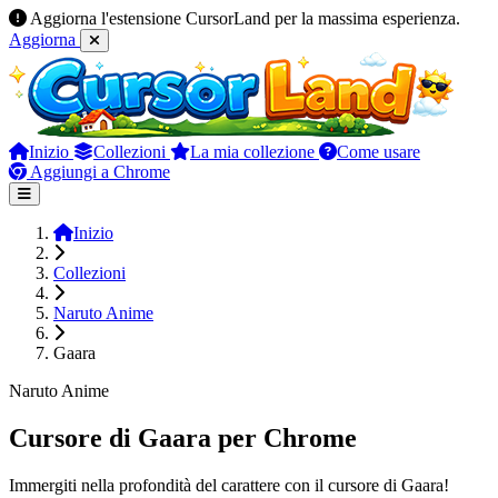
Aggiorna l'estensione CursorLand per la massima esperienza.
Aggiorna
Inizio
Collezioni
La mia collezione
Come usare
Aggiungi a Chrome
Inizio
Collezioni
Naruto Anime
Gaara
Naruto Anime
Cursore di Gaara per Chrome
Immergiti nella profondità del carattere con il cursore di Gaara!