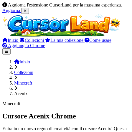
Aggiorna l'estensione CursorLand per la massima esperienza.
Aggiorna
Inizio
Collezioni
La mia collezione
Come usare
Aggiungi a Chrome
Inizio
Collezioni
Minecraft
Acenix
Minecraft
Cursore Acenix Chrome
Entra in un nuovo regno di creatività con il cursore Acenix! Questa