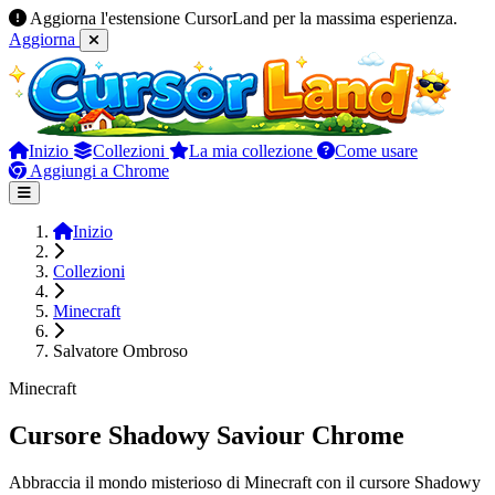
Aggiorna l'estensione CursorLand per la massima esperienza.
Aggiorna
Inizio
Collezioni
La mia collezione
Come usare
Aggiungi a Chrome
Inizio
Collezioni
Minecraft
Salvatore Ombroso
Minecraft
Cursore Shadowy Saviour Chrome
Abbraccia il mondo misterioso di Minecraft con il cursore Shadowy