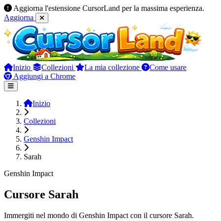
Aggiorna l'estensione CursorLand per la massima esperienza.
Aggiorna
Inizio
Collezioni
La mia collezione
Come usare
Aggiungi a Chrome
Inizio
Collezioni
Genshin Impact
Sarah
Genshin Impact
Cursore Sarah
Immergiti nel mondo di Genshin Impact con il cursore Sarah.