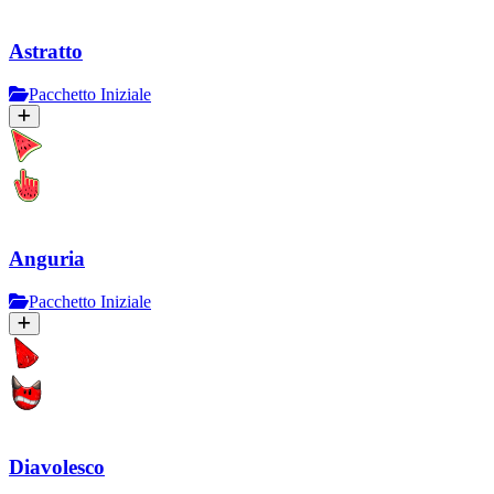
Astratto
Pacchetto Iniziale
Anguria
Pacchetto Iniziale
Diavolesco