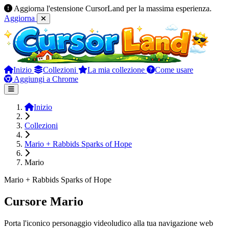
Aggiorna l'estensione CursorLand per la massima esperienza.
Aggiorna
Inizio
Collezioni
La mia collezione
Come usare
Aggiungi a Chrome
Inizio
Collezioni
Mario + Rabbids Sparks of Hope
Mario
Mario + Rabbids Sparks of Hope
Cursore Mario
Porta l'iconico personaggio videoludico alla tua navigazione web