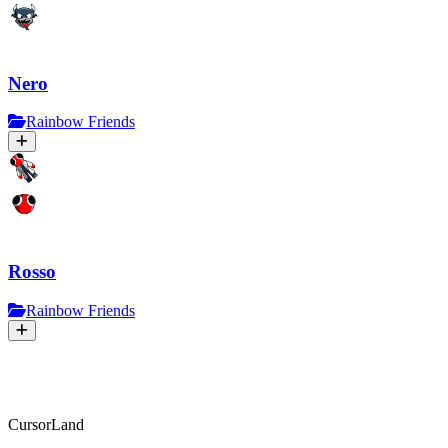
Nero
Rainbow Friends
Rosso
Rainbow Friends
CursorLand