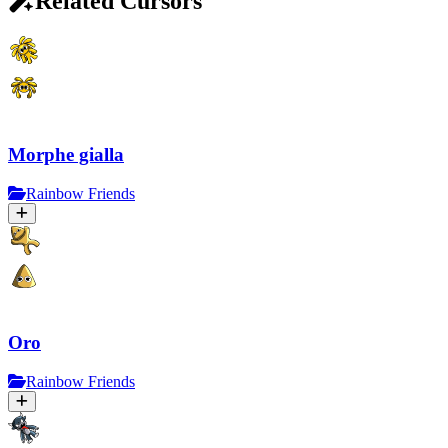
Related Cursors
Morphe gialla
Rainbow Friends
Oro
Rainbow Friends